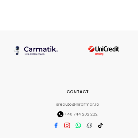
CONTACT
sreauto@nirolfmar.ro
+40 744 202 222