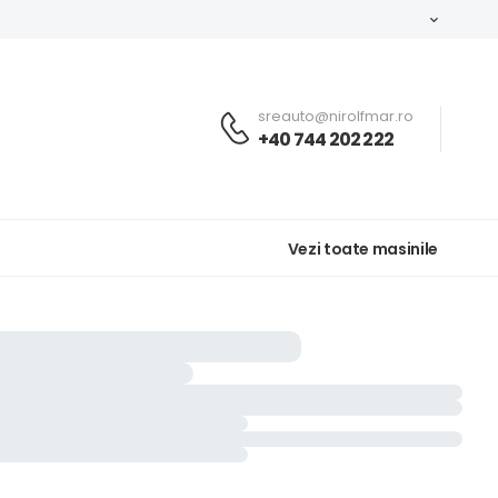
sreauto@nirolfmar.ro
+40 744 202 222
Vezi toate masinile