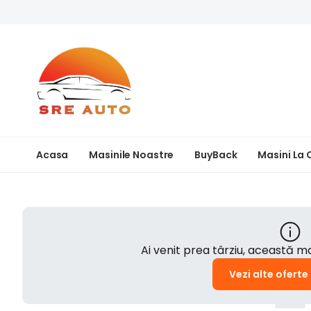
Acasa
Masinile Noastre
BuyBack
Masini La
Ai venit prea târziu, această 
Vezi alte oferte