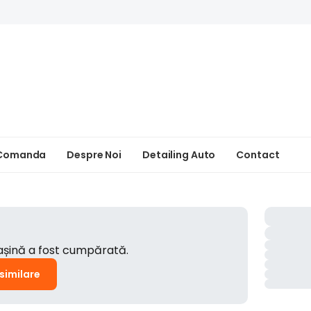
 Comanda
Despre Noi
Detailing Auto
Contact
mașină a fost cumpărată.
 similare