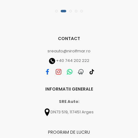
CONTACT
sreauto@nirolfmar.ro
+40 744 202 222
INFORMATII GENERALE
SRE Auto:
DN73 519, 117451 Arges
PROGRAM DE LUCRU