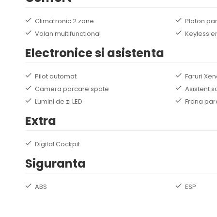
Climatronic 2 zone
Plafon pa
Volan multifunctional
Keyless e
Electronice si asistenta
Pilot automat
Faruri Xe
Camera parcare spate
Asistent 
Lumini de zi LED
Frana par
Extra
Digital Cockpit
Siguranta
ABS
ESP