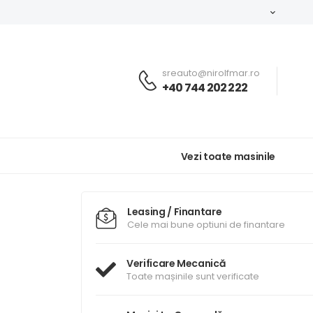
sreauto@nirolfmar.ro
+40 744 202 222
Vezi toate masinile
Leasing / Finantare
Cele mai bune optiuni de finantare
Verificare Mecanică
Toate mașinile sunt verificate