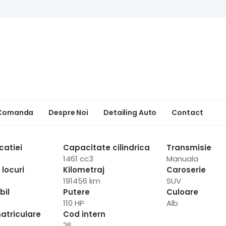
 Comanda
Despre Noi
Detailing Auto
Contact
catiei
Capacitate cilindrica
Transmisie
1461 cc3
Manuala
locuri
Kilometraj
Caroserie
191456 km
SUV
bil
Putere
Culoare
110 HP
Alb
atriculare
Cod intern
26