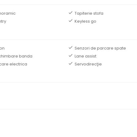
noramic
Tapiterie stofa
ntry
Keyless go
non
Senzori de parcare spate
schimbare banda
Lane assist
care electrica
Servodirecţie