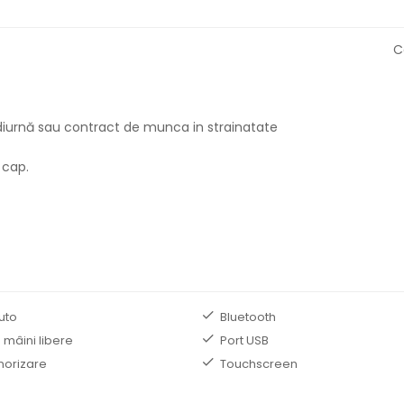
C
in diurnă sau contract de munca in strainatate
 cap.
uto
Bluetooth
 mâini libere
Port USB
norizare
Touchscreen