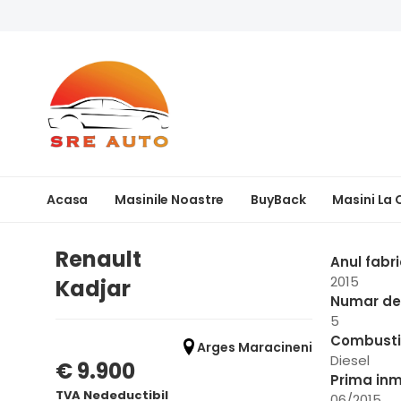
Acasa
Masinile Noastre
BuyBack
Masini La
Renault
Anul fabri
2015
Kadjar
Numar de 
5
Combusti
Arges Maracineni
Diesel
€ 9.900
Prima inm
TVA Nedeductibil
06/2015