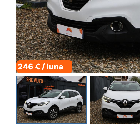
246 € / luna