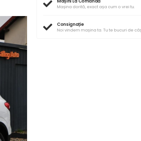
Mașini La Comandă
Mașina dorită, exact așa cum o vrei tu.
Consignație
Noi vindem mașina ta. Tu te bucuri de câș