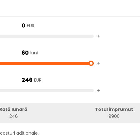
0
EUR
+
60
luni
+
246
EUR
+
Rată lunară
Total imprumut
246
9900
costuri aditionale.