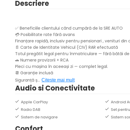
Descriere
✅ Beneficiile clientului când cumpără de la SRE AUTO
💳 Posibilitate rate fără avans
Finanțare rapidă, inclusiv pentru pensionari , venituri d
📄 Carte de Identitate Vehicul (CIV) RAR efectuată
Totul pregătit legal pentru înmatriculare — fără bătăi de
🚗 Numere provizorii + RCA
Pleci cu mașina în aceeași zi — complet legal.
📆 Garanție inclusă
Siguranță ș
...
Citeste mai mult
Audio si Conectivitate
Apple CarPlay
Android A
Radio DAB
Set pentru
Sistem de navigare
Sistem so
Confort