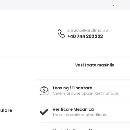
sreauto@nirolfmar.ro
+40 744 202 222
Vezi toate masinile
Leasing / Finantare
Cele mai bune optiuni de finantare
Verificare Mecanică
ulare
Toate mașinile sunt verificate