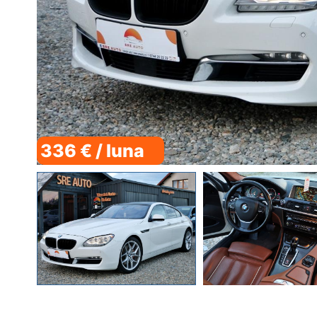
336 € / luna