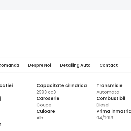
 Comanda
Despre Noi
Detailing Auto
Contact
catiei
Capacitate cilindrica
Transmisie
2993 cc3
Automata
j
Caroserie
Combustibil
Coupe
Diesel
Culoare
Prima inmatric
Alb
04/2013
n