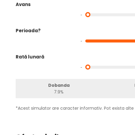
Avans
-
Perioada?
-
Rată lunară
-
Dobanda
7.9%
*Acest simulator are caracter informativ. Pot exista alte 