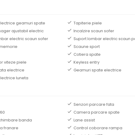
electrice geamuri spate
Tapiterie piele
ger ajustabil electric
Incalzire scaun sofer
mbar electric scaun sofer
Suport lombar electric scaun 
 memorie
Scaune sport
Cotiera spate
r viteze piele
Keyless entry
ata electrice
Geamuri spate electrice
lectrice luneta
Senzori parcare fata
60
Camera parcare spate
schimbare banda
Lane assist
la franare
Control coborare rampa