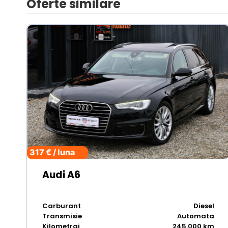
Oferte similare
317 € / luna
Audi A6
Carburant
Diesel
Transmisie
Automata
Kilometraj
245.000 km