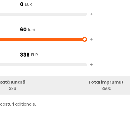
0
EUR
+
60
luni
+
336
EUR
+
Rată lunară
Total imprumut
336
13500
costuri aditionale.