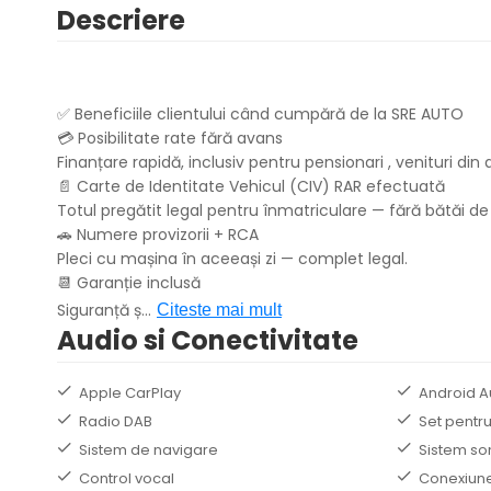
Descriere
✅ Beneficiile clientului când cumpără de la SRE AUTO
💳 Posibilitate rate fără avans
Finanțare rapidă, inclusiv pentru pensionari , venituri d
📄 Carte de Identitate Vehicul (CIV) RAR efectuată
Totul pregătit legal pentru înmatriculare — fără bătăi de
🚗 Numere provizorii + RCA
Pleci cu mașina în aceeași zi — complet legal.
📆 Garanție inclusă
Siguranță ș
...
Citeste mai mult
Audio si Conectivitate
Apple CarPlay
Android A
Radio DAB
Set pentru
Sistem de navigare
Sistem so
Control vocal
Conexiune