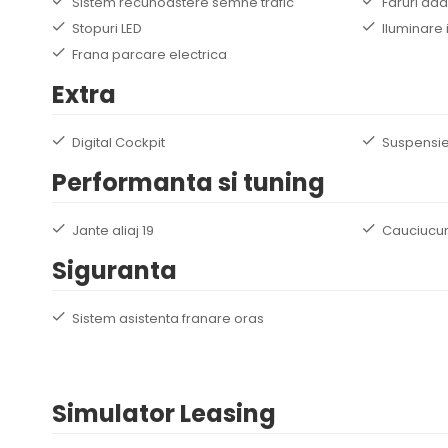
Sistem recunoastere semne trafic
Faruri ada
Stopuri LED
Iluminare 
Frana parcare electrica
Extra
Digital Cockpit
Suspensie
Performanta si tuning
Jante aliaj 19
Cauciucur
Siguranta
Sistem asistenta franare oras
Simulator Leasing