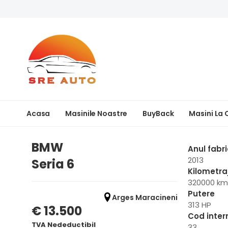
Acasa
Masinile Noastre
BuyBack
Masini La
BMW
Anul fabri
2013
Seria 6
Kilometra
320000 km
Putere
Arges Maracineni
313 HP
€ 13.500
Cod inter
TVA Nedeductibil
33