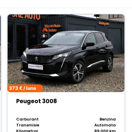
373 € / luna
Peugeot 3008
Carburant
Benzina
Transmisie
Automata
Kilometraj
89.000 km