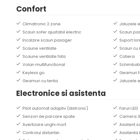
Confort
Climatronic 2 zone
Jaluzele 
Scaun sofer ajustabil electric
Scaun pasa
Incalzire scaun pasager
Suport lo
Scaune ventilate
Scaun cu
Scaune ventilate fata
Cotiera
Volan multifunctional
Schimbato
Keyless go
Geamuri f
Geamuri cu tenta
Jaluzele e
Electronice si asistenta
Pilot automat adaptiv (distronic)
Faruri LED
Senzori de parcare spate
Camera 3
Avertizare unghi mort
Asistent 
Controlul distantei
Asistenta 