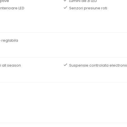
ptive
Lumini de zi LED
interioare LED
Senzori presiune roti
 reglabila
i all season
Suspensie controlata electroni