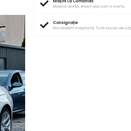
Mașini La Comandă
Mașina dorită, exact așa cum o vrei tu.
Consignație
Noi vindem mașina ta. Tu te bucuri de câș