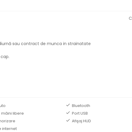
C
in diurnă sau contract de munca in strainatate
 cap.
uto
Bluetooth
 mâini libere
Port USB
norizare
Afişaj HUD
 internet