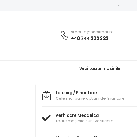
sreauto@nirolfmar.ro
+40 744 202 222
Vezi toate masinile
Leasing / Finantare
Cele mai bune optiuni de finantare
Verificare Mecanică
Toate mașinile sunt verificate