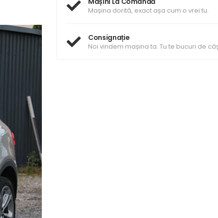
Mașini La Comandă
Mașina dorită, exact așa cum o vrei tu.
Consignație
Noi vindem mașina ta. Tu te bucuri de câș