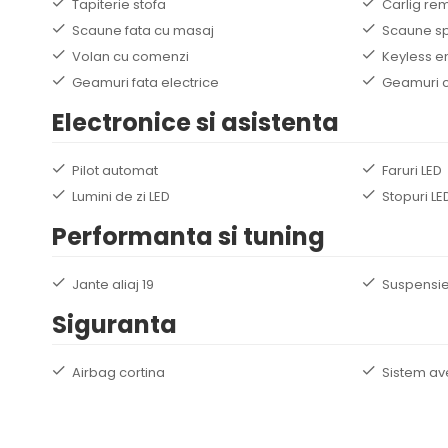
Tapiterie stofa
Carlig re
Scaune fata cu masaj
Scaune sp
Volan cu comenzi
Keyless e
Geamuri fata electrice
Geamuri c
Electronice si asistenta
Pilot automat
Faruri LED
Lumini de zi LED
Stopuri LE
Performanta si tuning
Jante aliaj 19
Suspensie
Siguranta
Airbag cortina
Sistem av