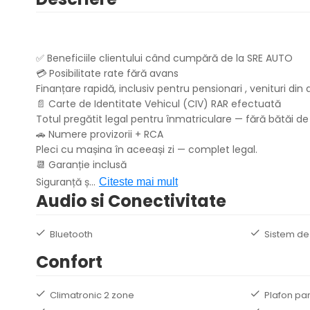
✅ Beneficiile clientului când cumpără de la SRE AUTO
💳 Posibilitate rate fără avans
Finanțare rapidă, inclusiv pentru pensionari , venituri d
📄 Carte de Identitate Vehicul (CIV) RAR efectuată
Totul pregătit legal pentru înmatriculare — fără bătăi de
🚗 Numere provizorii + RCA
Pleci cu mașina în aceeași zi — complet legal.
📆 Garanție inclusă
Siguranță ș
...
Citeste mai mult
Audio si Conectivitate
Bluetooth
Sistem de
Confort
Climatronic 2 zone
Plafon pa