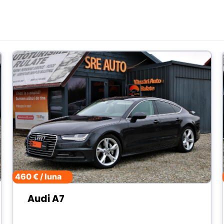
460 € / luna
Audi A7