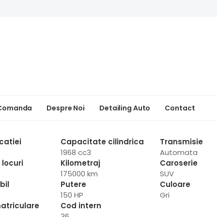
 Comanda
Despre Noi
Detailing Auto
Contact
catiei
Capacitate cilindrica
Transmisie
1968 cc3
Automata
locuri
Kilometraj
Caroserie
175000 km
SUV
bil
Putere
Culoare
150 HP
Gri
atriculare
Cod intern
36