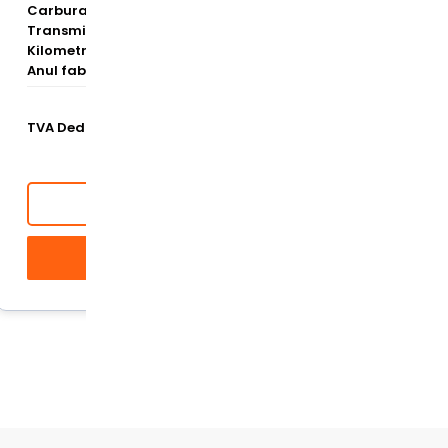
Carburant
Diesel
Transmisie
Automata
Kilometraj
238.000 km
Anul fabricatiei
2015
€ 25.000
TVA Deductibil
(€ 20.661 NET)
Cere detalii
Vezi detalii