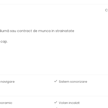
C
in diurnă sau contract de munca in strainatate
 cap.
 navigare
Sistem sonorizare
noramic
Volan incalzit