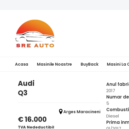
Acasa
Masinile Noastre
BuyBack
Masini La
Audi
Anul fabri
2017
Q3
Numar de 
5
Combusti
Arges Maracineni
Diesel
€ 16.000
Prima inm
TVA Nedeductibil
01/2017