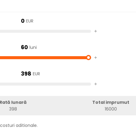
0
EUR
+
60
luni
+
398
EUR
+
Rată lunară
Total imprumut
398
16000
costuri aditionale.