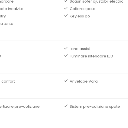
morcare
Scaun sofer ajustabil electric
ate incalzite
Cotiera spate
ntry
Keyless go
u tenta
Lane assist
D
Iluminare interioare LED
 confort
Anvelope Vara
ertizare pre-coliziune
Sistem pre-coliziune spate