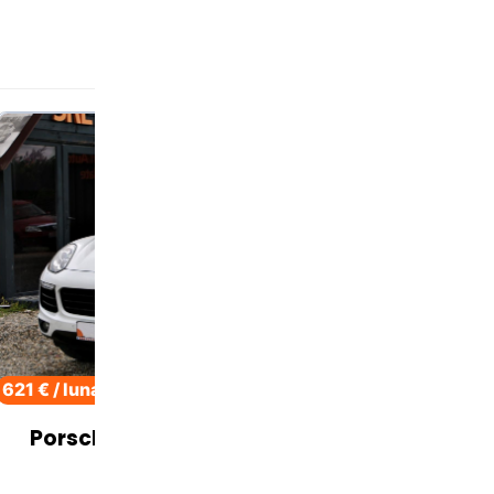
621 € / luna
Porsche Cayenne