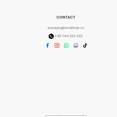
CONTACT
sreauto@nirolfmar.ro
+40 744 202 222