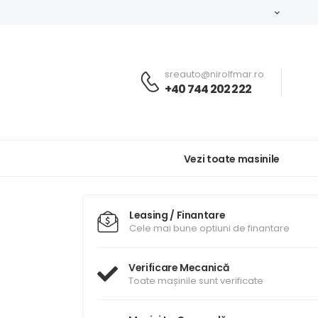
sreauto@nirolfmar.ro
+40 744 202 222
Vezi toate masinile
Leasing / Finantare
Cele mai bune optiuni de finantare
Verificare Mecanică
Toate mașinile sunt verificate