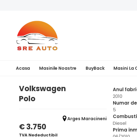
Acasa
Masinile Noastre
BuyBack
Masini La
Volkswagen
Anul fabri
2010
Polo
Numar de 
5
Combusti
Arges Maracineni
Diesel
€ 3.750
Prima inm
TVA Nedeductibil
06/2010