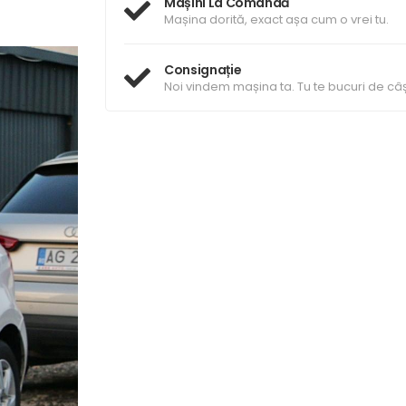
Mașini La Comandă
Mașina dorită, exact așa cum o vrei tu.
Consignație
Noi vindem mașina ta. Tu te bucuri de câș