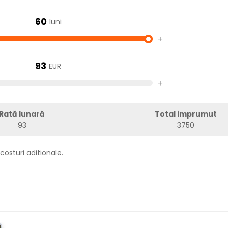
60
luni
+
93
EUR
+
Rată lunară
Total imprumut
93
3750
costuri aditionale.