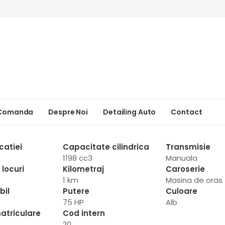
 Comanda
Despre Noi
Detailing Auto
Contact
catiei
Capacitate cilindrica
Transmisie
1198 cc3
Manuala
locuri
Kilometraj
Caroserie
1 km
Masina de oras
bil
Putere
Culoare
75 HP
Alb
atriculare
Cod intern
20