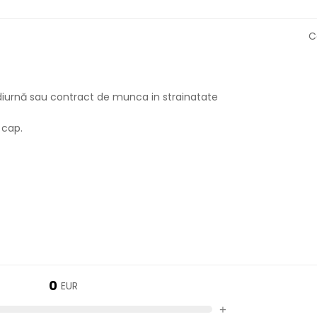
C
in diurnă sau contract de munca in strainatate
 cap.
0
EUR
+